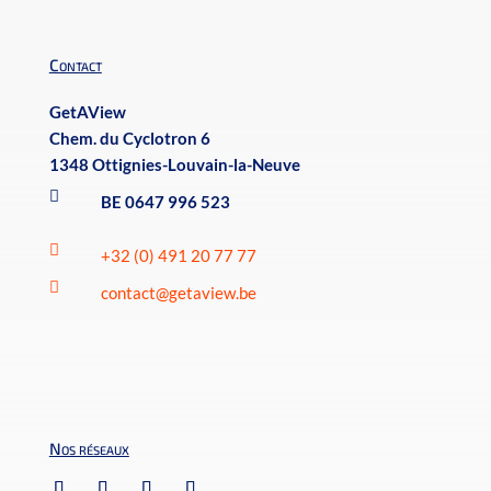
Contact
GetAView
Chem. du Cyclotron 6
1348 Ottignies-Louvain-la-Neuve

BE 0647 996 523

+32 (0) 491 20 77 77

contact@getaview.be
Nos réseaux